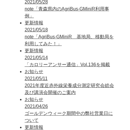
2021/05/28
note「青森県内のAgriBus-GMiniR利用事
例」
更新情報
2021/05/18
note「AgriBus-GMiniR 基地局、移動局を
利用してみた！」
更新情報
2021/05/14
「カロリーアンサー通信」Vol.136を掲載
お知らせ
2021/05/11
2021年度近赤外線栄養成分測定研究会総会
及び講演会開催のご案内
お知らせ
2021/04/26
ゴールデンウィーク期間中の弊社営業日に
ついて
更新情報