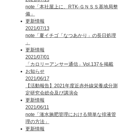
note「本社屋上に、RTK-ＧＮＳＳ基地局整
備」
更新情報
2021/07/13
note「夏イチゴ「なつあかり」の長日処理
」
更新情報
2021/07/01
「カロリーアンサー通信」Vol.137を掲載
お知らせ
2021/06/17
【活動報告】2021年度近赤外線栄養成分測
定研究会総会及び講演会
更新情報
2021/06/11
note「潅水施肥管理における簡単な排液管
理の方法」
更新情報